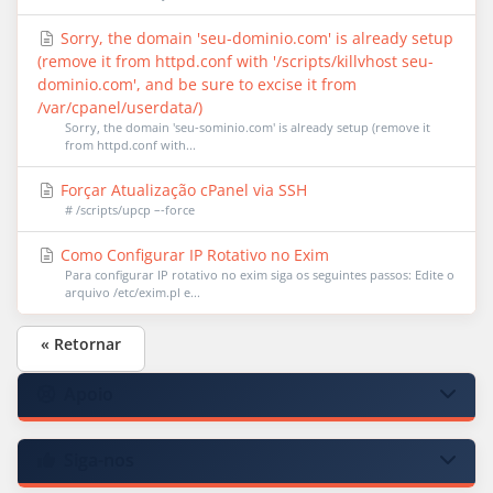
Sorry, the domain 'seu-dominio.com' is already setup
(remove it from httpd.conf with '/scripts/killvhost seu-
dominio.com', and be sure to excise it from
/var/cpanel/userdata/)
Sorry, the domain 'seu-sominio.com' is already setup (remove it
from httpd.conf with...
Forçar Atualização cPanel via SSH
# /scripts/upcp –-force
Como Configurar IP Rotativo no Exim
Para configurar IP rotativo no exim siga os seguintes passos: Edite o
arquivo /etc/exim.pl e...
« Retornar
Apoio
Siga-nos