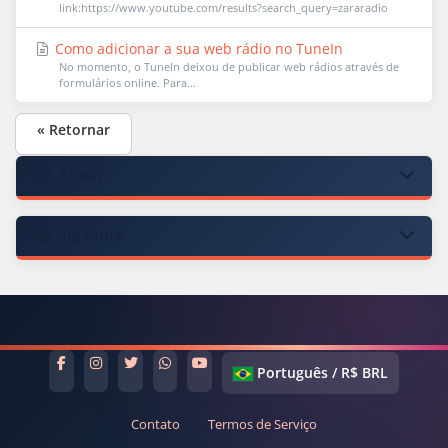
link:https://www.youtube.com/results?search_query=zararadio
Como adicionar a sua web rádio no TuneIn
No momento, o TuneIn deixou de publicar web rádios através de
formulários online. Para...
« Retornar
Apoio
Siga-nos
Português / R$ BRL
Contato
Termos de Serviço